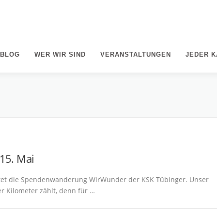
/BLOG
WER WIR SIND
VERANSTALTUNGEN
JEDER K
15. Mai
artet die Spendenwanderung WirWunder der KSK Tübinger. Unser
er Kilometer zählt, denn für …