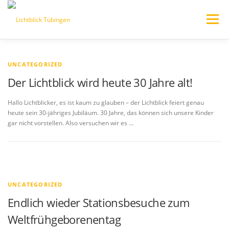
Zum
Inhalt
Menü
springen
HOME
AKTUELLES/BLOG
WER WIR SIND
A
UNCATEGORIZED
Der Lichtblick wird heute 30 Jahre alt!
k
VERANSTALTUNGEN
t
Hallo Lichtblicker, es ist kaum zu glauben – der Lichtblick feiert genau
heute sein 30-jähriges Jubiläum. 30 Jahre, das können sich unsere Kinder
u
gar nicht vorstellen. Also versuchen wir es …
JEDER KANN HELFEN – SPENDEN
PARTNERSEITEN
e
l
l
UNCATEGORIZED
e
Endlich wieder Stationsbesuche zum
s
Weltfrühgeborenentag