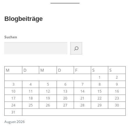
v
i
g
Blogbeiträge
a
t
Suchen
i
o
n
M
D
M
D
F
S
S
1
2
3
4
5
6
7
8
9
10
11
12
13
14
15
16
17
18
19
20
21
22
23
24
25
26
27
28
29
30
31
August 2026