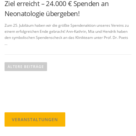
Ziel erreicht – 24.000 € Spenden an
Neonatologie übergeben!
Zum 25. Jubiläum haben wir die größte Spendenaktion unseres Vereins zu
einem erfolgreichen Ende gebracht! Ann-Kathrin, Mia und Hendrik haben
den symbolischen Spendenscheck an das Klinikteam unter Prof. Dr. Poets
…
B
e
ÄLTERE BEITRÄGE
i
t
r
a
g
s
VERANSTALTUNGEN
n
a