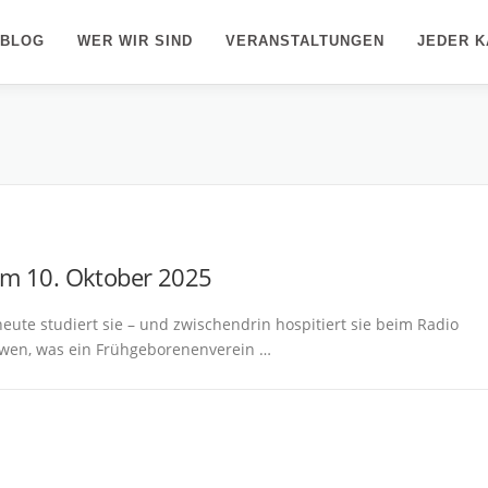
/BLOG
WER WIR SIND
VERANSTALTUNGEN
JEDER K
am 10. Oktober 2025
heute studiert sie – und zwischendrin hospitiert sie beim Radio
iewen, was ein Frühgeborenenverein …