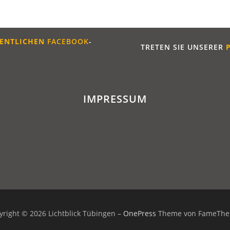
ENTLICHE
N
FACEBOOK
-
TRETEN SIE UNSERER
IMPRESSUM
yright © 2026 Lichtblick Tübingen
–
OnePress
Theme von FameTh