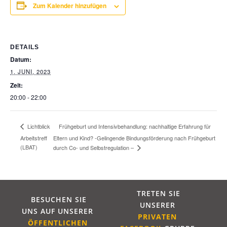
Zum Kalender hinzufügen
DETAILS
Datum:
1. JUNI, 2023
Zeit:
20:00 - 22:00
Frühgeburt und Intensivbehandlung: nachhaltige Erfahrung für
Lichtblick
Arbeitstreff
Eltern und Kind? -Gelingende Bindungsförderung nach Frühgeburt
(LBAT)
durch Co- und Selbstregulation –
TRETEN SIE
BESUCHEN SIE
UNSERER
UNS AUF UNSERER
PRIVATEN
ÖFFENTLICHE
N