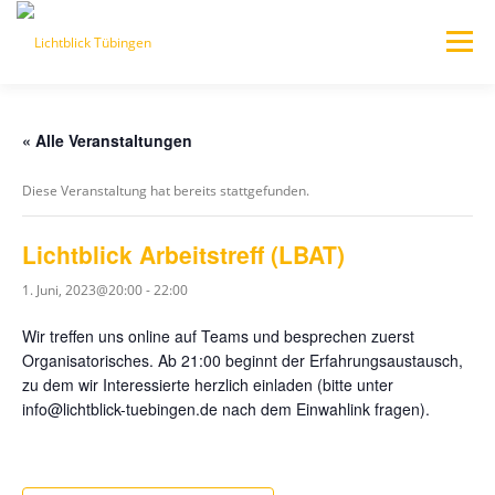
Zum
Inhalt
Menü
springen
HOME
AKTUELLES/BLOG
WER WIR SIND
« Alle Veranstaltungen
Diese Veranstaltung hat bereits stattgefunden.
VERANSTALTUNGEN
Lichtblick Arbeitstreff (LBAT)
1. Juni, 2023@20:00
-
22:00
JEDER KANN HELFEN – SPENDEN
PARTNERSEITEN
Wir treffen uns online auf Teams und besprechen zuerst
Organisatorisches. Ab 21:00 beginnt der Erfahrungsaustausch,
zu dem wir Interessierte herzlich einladen (bitte unter
info@lichtblick-tuebingen.de nach dem Einwahlink fragen).