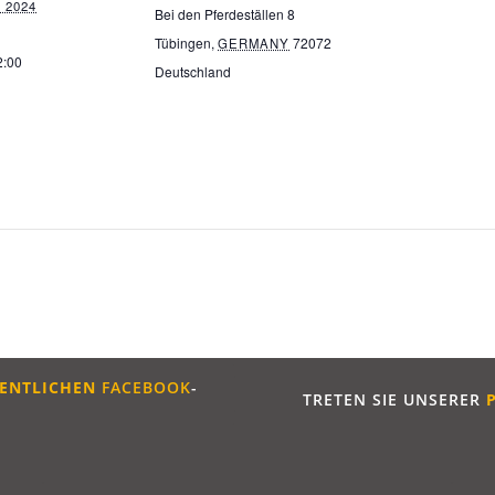
, 2024
Bei den Pferdeställen 8
Tübingen
,
72072
GERMANY
2:00
Deutschland
ENTLICHE
N
FACEBOOK
-
TRETEN SIE UNSERER