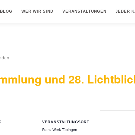
/BLOG
WER WIR SIND
VERANSTALTUNGEN
JEDER K
unden.
ammlung und 28. Lichtbli
S
VERANSTALTUNGSORT
Franz!Werk Tübingen