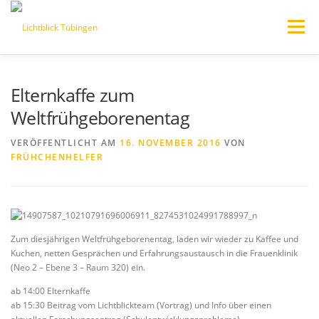
Zum
Inhalt
Menü
springen
HOME
AKTUELLES/BLOG
WER WIR SIND
Elternkaffe zum
Weltfrühgeborenentag
VERANSTALTUNGEN
VERÖFFENTLICHT AM
16. NOVEMBER 2016
VON
FRÜHCHENHELFER
JEDER KANN HELFEN – SPENDEN
PARTNERSEITEN
Zum diesjährigen Weltfrühgeborenentag, laden wir wieder zu Kaffee und
Kuchen, netten Gesprächen und Erfahrungsaustausch in die Frauenklinik
(Neo 2 – Ebene 3 – Raum 320) ein.
ab 14:00 Elternkaffe
ab 15:30 Beitrag vom Lichtblickteam (Vortrag) und Info über einen