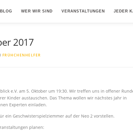
/BLOG
WER WIR SIND
VERANSTALTUNGEN
JEDER K
ober 2017
N
FRÜHCHENHELFER
tblick e.V. am 5. Oktober um 19:30. Wir treffen uns in offener Rund
er Kinder austauschen. Das Thema wollen wir nächstes Jahr in
inen Experten einladen.
ür ein Geschwisterspielziemmer auf der Neo 2 vorstellen.
eranstaltungen planen: