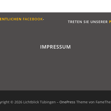
ENTLICHE
N
FACEBOOK
-
TRETEN SIE UNSERER
IMPRESSUM
yright © 2026 Lichtblick Tübingen
–
OnePress
Theme von FameTh