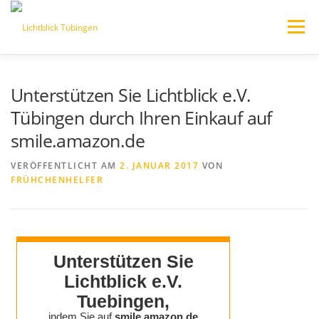
Zum
Inhalt
Menü
springen
HOME
AKTUELLES/BLOG
WER WIR SIND
Unterstützen Sie Lichtblick e.V.
Tübingen durch Ihren Einkauf auf
smile.amazon.de
VERANSTALTUNGEN
VERÖFFENTLICHT AM
2. JANUAR 2017
VON
FRÜHCHENHELFER
JEDER KANN HELFEN – SPENDEN
PARTNERSEITEN