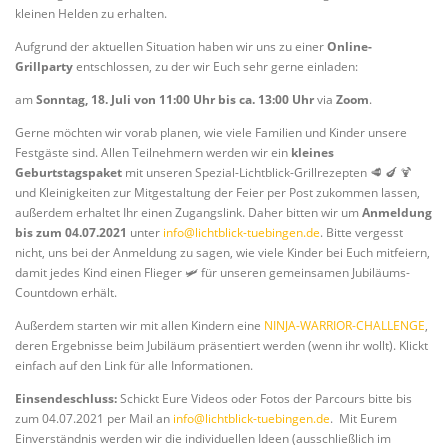
kleinen Helden zu erhalten.
Aufgrund der aktuellen Situation haben wir uns zu einer
Online-
Grillparty
entschlossen, zu der wir Euch sehr gerne einladen:
am
Sonntag, 18. Juli von 11:00 Uhr bis ca. 13:00 Uhr
via
Zoom
.
Gerne möchten wir vorab planen, wie viele Familien und Kinder unsere
Festgäste sind. Allen Teilnehmern werden wir ein
kleines
Geburtstagspaket
mit unseren Spezial-Lichtblick-Grillrezepten 🥩 🍆 🍹
und Kleinigkeiten zur Mitgestaltung der Feier per Post zukommen lassen,
außerdem erhaltet Ihr einen Zugangslink. Daher bitten wir um
Anmeldung
bis zum 04.07.2021
unter
info@lichtblick-tuebingen.de
. Bitte vergesst
nicht, uns bei der Anmeldung zu sagen, wie viele Kinder bei Euch mitfeiern,
damit jedes Kind einen Flieger 🛩️ für unseren gemeinsamen Jubiläums-
Countdown erhält.
Außerdem starten wir mit allen Kindern eine
NINJA-WARRIOR-CHALLENGE
,
deren Ergebnisse beim Jubiläum präsentiert werden (wenn ihr wollt). Klickt
einfach auf den Link für alle Informationen.
Einsendeschluss:
Schickt Eure Videos oder Fotos der Parcours bitte bis
zum 04.07.2021 per Mail an
info@lichtblick-tuebingen.de
. Mit Eurem
Einverständnis werden wir die individuellen Ideen (ausschließlich im