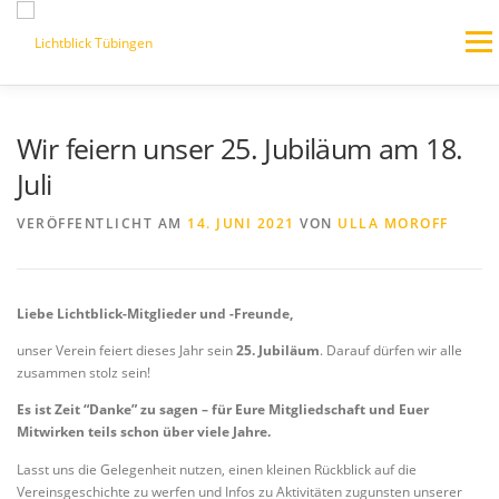
Zum
Inhalt
Menü
springen
HOME
AKTUELLES/BLOG
WER WIR SIND
Wir feiern unser 25. Jubiläum am 18.
Juli
VERANSTALTUNGEN
VERÖFFENTLICHT AM
14. JUNI 2021
VON
ULLA MOROFF
JEDER KANN HELFEN – SPENDEN
PARTNERSEITEN
Liebe Lichtblick-Mitglieder und -Freunde,
unser Verein feiert dieses Jahr sein
25. Jubiläum
. Darauf dürfen wir alle
zusammen stolz sein!
Es ist Zeit “Danke” zu sagen – für Eure Mitgliedschaft und Euer
Mitwirken teils schon über viele Jahre.
Lasst uns die Gelegenheit nutzen, einen kleinen Rückblick auf die
Vereinsgeschichte zu werfen und Infos zu Aktivitäten zugunsten unserer